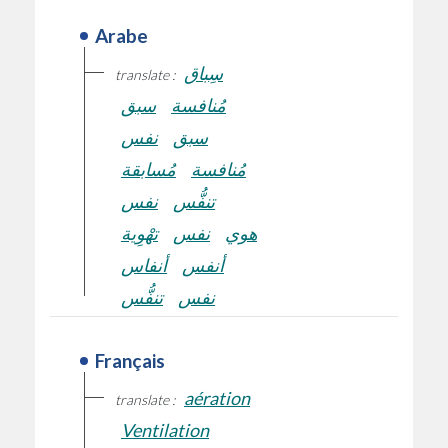
Arabe
سِباق
translate :
مُنافسة
سبق
سبق
نفس
مُنافسة
مُسابقة
تنفُّس
نفس
هوي
نفس
تهْوِية
أنفس
أنفاس
نفس
تنفُّس
Français
aération
translate :
Ventilation