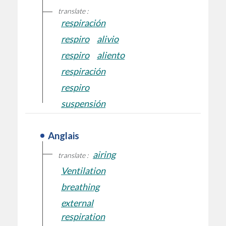
translate :
respiración
respiro
alivio
respiro
aliento
respiración
respiro
suspensión
Anglais
airing
translate :
Ventilation
breathing
external
respiration