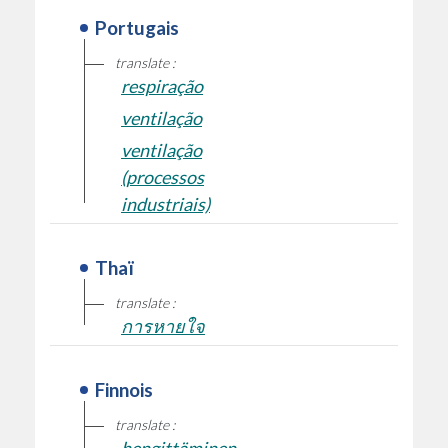
Portugais
translate :
respiração
ventilação
ventilação
(processos
industriais)
Thaï
translate :
การหายใจ
Finnois
translate :