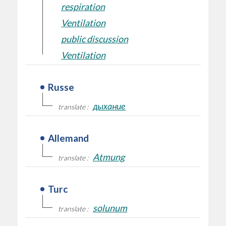
respiration
Ventilation
public discussion
Ventilation
Russe
дыхание
translate :
Allemand
Atmung
translate :
Turc
solunum
translate :