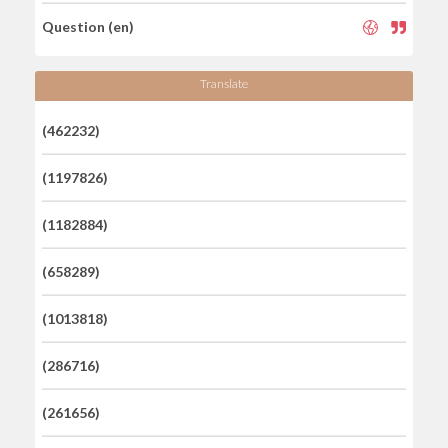
Question (en)
Translate
(462232)
(1197826)
(1182884)
(658289)
(1013818)
(286716)
(261656)