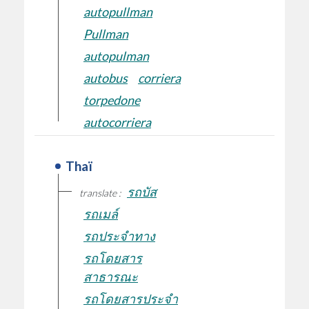
autopullman
Pullman
autopulman
autobus
corriera
torpedone
autocorriera
Thaï
รถบัส
translate :
รถเมล์
รถประจำทาง
รถโดยสาร
สาธารณะ
รถโดยสารประจำ