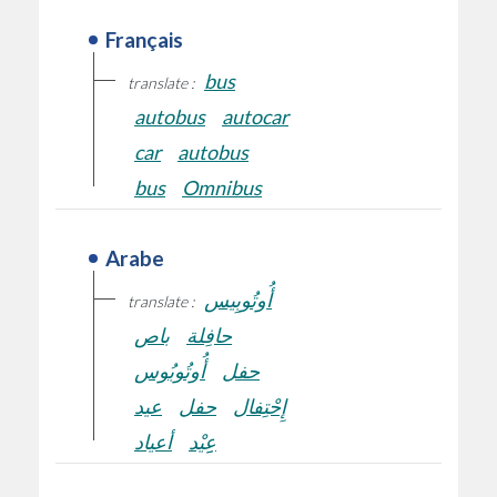
Français
bus
translate :
autobus
autocar
car
autobus
bus
Omnibus
Arabe
أُوتُوبِيس
translate :
حافِلة
باص
حفل
أُوتُوبُوس
إِحْتِفال
حفل
عيد
عِِيْد
أعياد