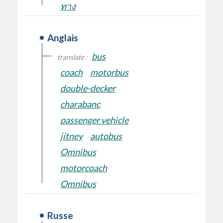
ทาง
Anglais
bus
translate :
coach
motorbus
double-decker
charabanc
passenger vehicle
jitney
autobus
Omnibus
motorcoach
Omnibus
Russe