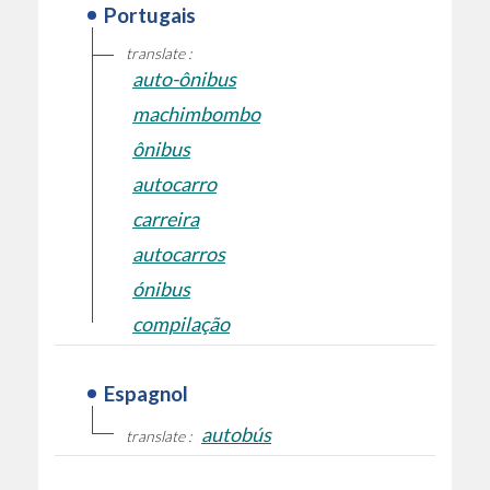
Portugais
translate :
auto-ônibus
machimbombo
ônibus
autocarro
carreira
autocarros
ónibus
compilação
Espagnol
autobús
translate :