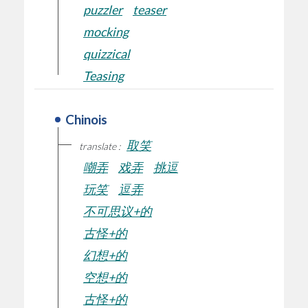
puzzler
teaser
mocking
quizzical
Teasing
Chinois
取笑
translate :
嘲弄
戏弄
挑逗
玩笑
逗弄
不可思议+的
古怪+的
幻想+的
空想+的
古怪+的