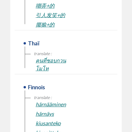
嘲弄+的
引人发笑+的
揶揄+的
Thaï
translate :
คนที่ชอบกวน
โมโห
Finnois
translate :
härnääminen
härnäys
kiusanteko