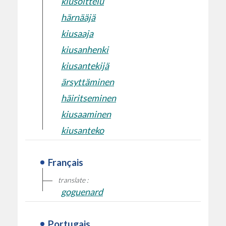
kiusoittelu
härnääjä
kiusaaja
kiusanhenki
kiusantekijä
ärsyttäminen
häiritseminen
kiusaaminen
kiusanteko
Français
translate :
goguenard
Portugais