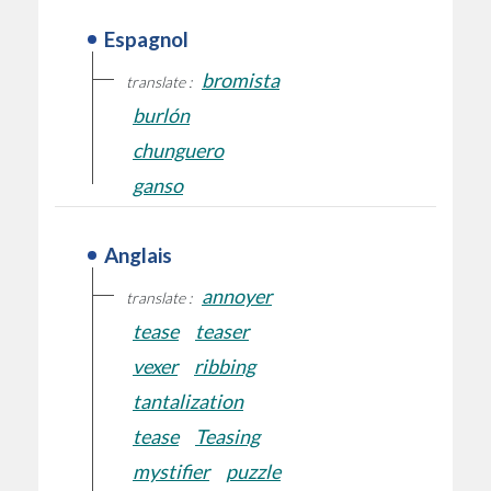
Espagnol
bromista
translate :
burlón
chunguero
ganso
Anglais
annoyer
translate :
tease
teaser
vexer
ribbing
tantalization
tease
Teasing
mystifier
puzzle